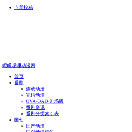
点我投稿
呢哩呢哩动漫网
首页
番剧
连载动漫
完结动漫
OVA·OAD·剧场版
番剧资讯
番剧分类索引表
国创
国产动漫