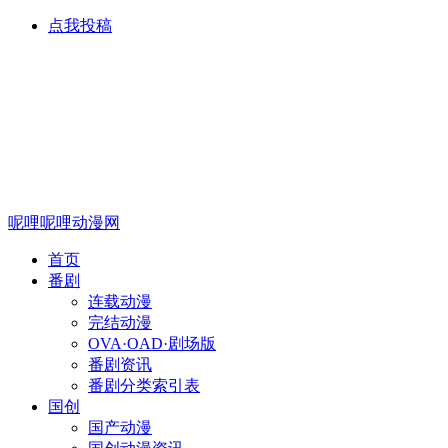
点我投稿
呢哩呢哩动漫网
首页
番剧
连载动漫
完结动漫
OVA·OAD·剧场版
番剧资讯
番剧分类索引表
国创
国产动漫