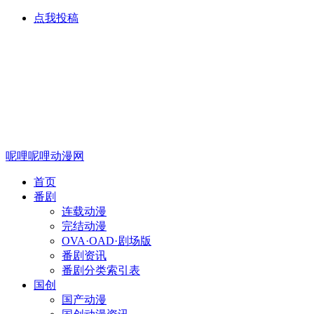
点我投稿
呢哩呢哩动漫网
首页
番剧
连载动漫
完结动漫
OVA·OAD·剧场版
番剧资讯
番剧分类索引表
国创
国产动漫