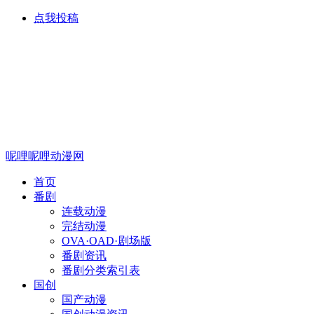
点我投稿
呢哩呢哩动漫网
首页
番剧
连载动漫
完结动漫
OVA·OAD·剧场版
番剧资讯
番剧分类索引表
国创
国产动漫