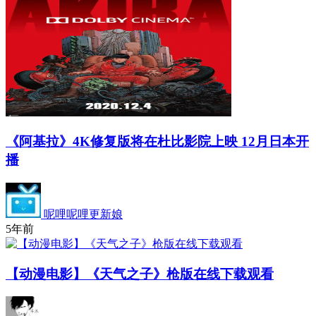
《阿基拉》4K修复版将在杜比影院上映 12月日本开
播
呢哩呢哩更新娘
5年前
【动漫电影】《天气之子》枪版在线下载观看