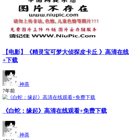
【电影】《精灵宝可梦大侦探皮卡丘 》高清在线
+下载
神荼
7年前
《白蛇：缘起》高清在线观看+免费下载
神荼