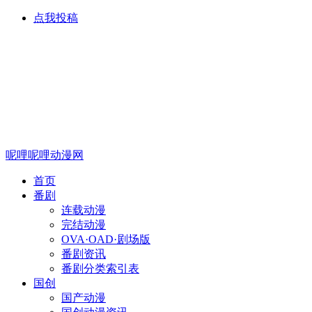
点我投稿
呢哩呢哩动漫网
首页
番剧
连载动漫
完结动漫
OVA·OAD·剧场版
番剧资讯
番剧分类索引表
国创
国产动漫