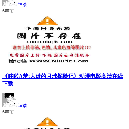
神荼
6年前
《哆啦A梦:大雄的月球探险记》动漫电影高清在线
下载
神荼
6年前