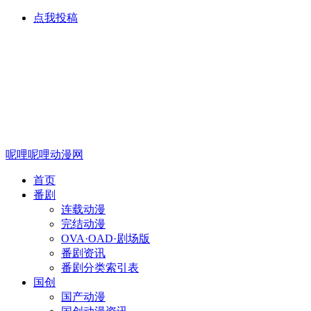
点我投稿
呢哩呢哩动漫网
首页
番剧
连载动漫
完结动漫
OVA·OAD·剧场版
番剧资讯
番剧分类索引表
国创
国产动漫