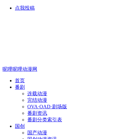
点我投稿
呢哩呢哩动漫网
首页
番剧
连载动漫
完结动漫
OVA·OAD·剧场版
番剧资讯
番剧分类索引表
国创
国产动漫