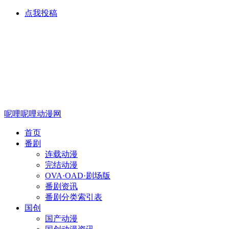
点我投稿
呢哩呢哩动漫网
首页
番剧
连载动漫
完结动漫
OVA·OAD·剧场版
番剧资讯
番剧分类索引表
国创
国产动漫