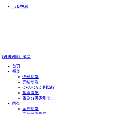
点我投稿
呢哩呢哩动漫网
首页
番剧
连载动漫
完结动漫
OVA·OAD·剧场版
番剧资讯
番剧分类索引表
国创
国产动漫