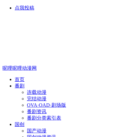
点我投稿
呢哩呢哩动漫网
首页
番剧
连载动漫
完结动漫
OVA·OAD·剧场版
番剧资讯
番剧分类索引表
国创
国产动漫