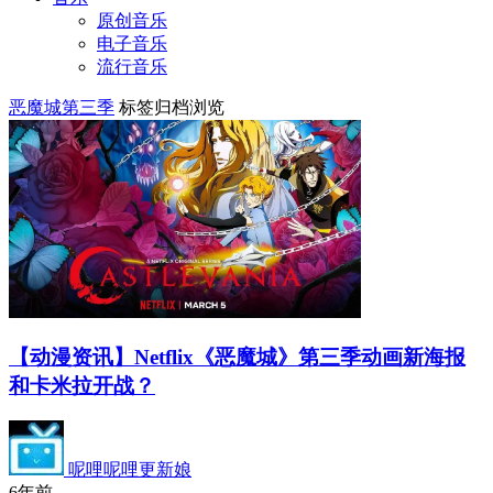
原创音乐
电子音乐
流行音乐
恶魔城第三季
标签归档浏览
【动漫资讯】Netflix《恶魔城》第三季动画新海报
和卡米拉开战？
呢哩呢哩更新娘
6年前