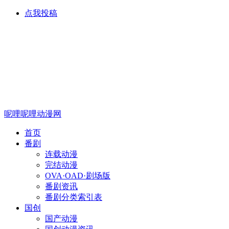
点我投稿
呢哩呢哩动漫网
首页
番剧
连载动漫
完结动漫
OVA·OAD·剧场版
番剧资讯
番剧分类索引表
国创
国产动漫