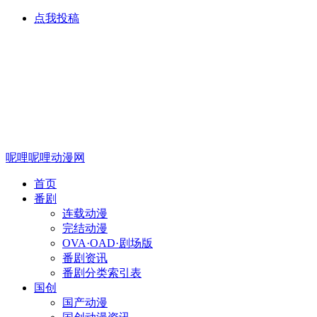
点我投稿
呢哩呢哩动漫网
首页
番剧
连载动漫
完结动漫
OVA·OAD·剧场版
番剧资讯
番剧分类索引表
国创
国产动漫