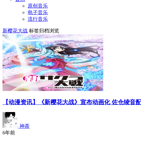
原创音乐
电子音乐
流行音乐
新樱花大战
标签归档浏览
【动漫资讯】《新樱花大战》宣布动画化 佐仓绫音
神荼
6年前