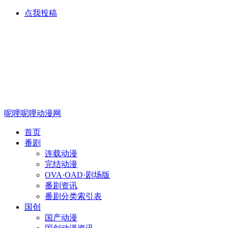
点我投稿
呢哩呢哩动漫网
首页
番剧
连载动漫
完结动漫
OVA·OAD·剧场版
番剧资讯
番剧分类索引表
国创
国产动漫