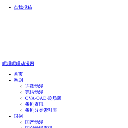
点我投稿
呢哩呢哩动漫网
首页
番剧
连载动漫
完结动漫
OVA·OAD·剧场版
番剧资讯
番剧分类索引表
国创
国产动漫