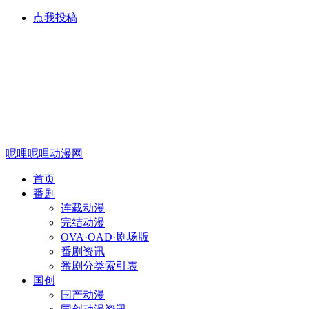
点我投稿
呢哩呢哩动漫网
首页
番剧
连载动漫
完结动漫
OVA·OAD·剧场版
番剧资讯
番剧分类索引表
国创
国产动漫