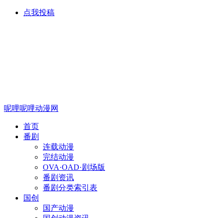
点我投稿
呢哩呢哩动漫网
首页
番剧
连载动漫
完结动漫
OVA·OAD·剧场版
番剧资讯
番剧分类索引表
国创
国产动漫