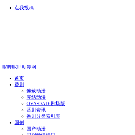
点我投稿
呢哩呢哩动漫网
首页
番剧
连载动漫
完结动漫
OVA·OAD·剧场版
番剧资讯
番剧分类索引表
国创
国产动漫