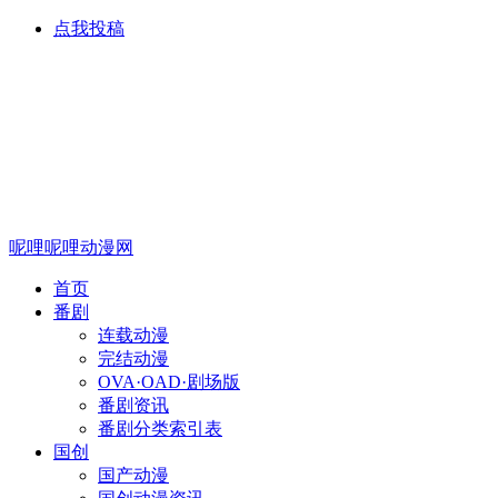
点我投稿
呢哩呢哩动漫网
首页
番剧
连载动漫
完结动漫
OVA·OAD·剧场版
番剧资讯
番剧分类索引表
国创
国产动漫