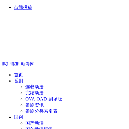
点我投稿
呢哩呢哩动漫网
首页
番剧
连载动漫
完结动漫
OVA·OAD·剧场版
番剧资讯
番剧分类索引表
国创
国产动漫