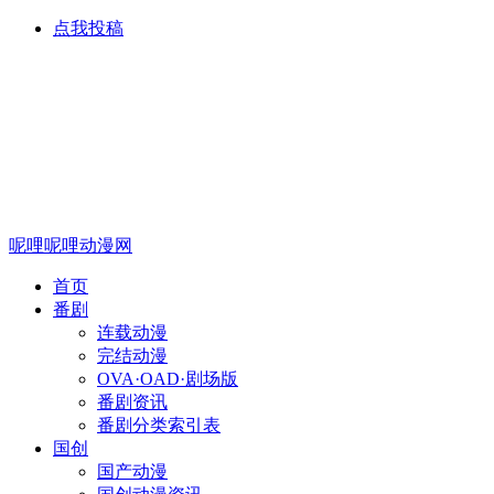
点我投稿
呢哩呢哩动漫网
首页
番剧
连载动漫
完结动漫
OVA·OAD·剧场版
番剧资讯
番剧分类索引表
国创
国产动漫