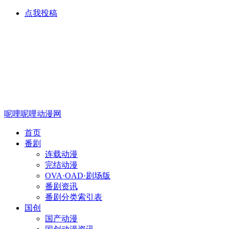
点我投稿
呢哩呢哩动漫网
首页
番剧
连载动漫
完结动漫
OVA·OAD·剧场版
番剧资讯
番剧分类索引表
国创
国产动漫