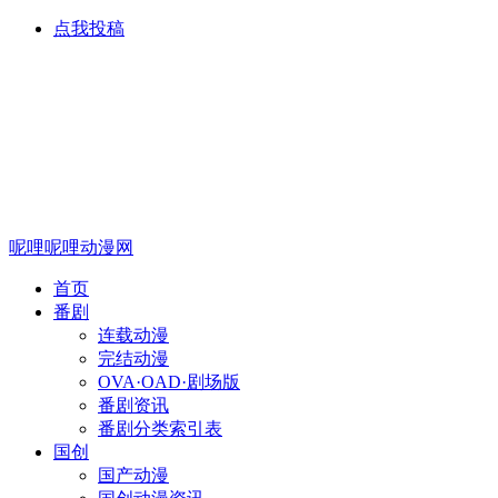
点我投稿
呢哩呢哩动漫网
首页
番剧
连载动漫
完结动漫
OVA·OAD·剧场版
番剧资讯
番剧分类索引表
国创
国产动漫