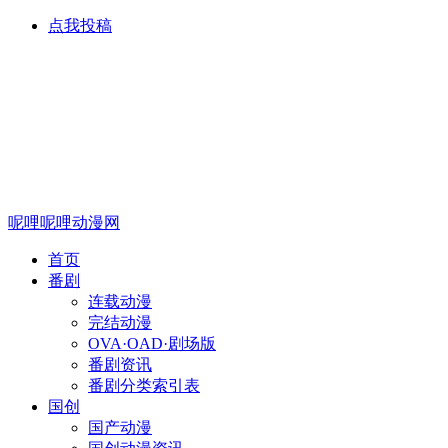
点我投稿
呢哩呢哩动漫网
首页
番剧
连载动漫
完结动漫
OVA·OAD·剧场版
番剧资讯
番剧分类索引表
国创
国产动漫