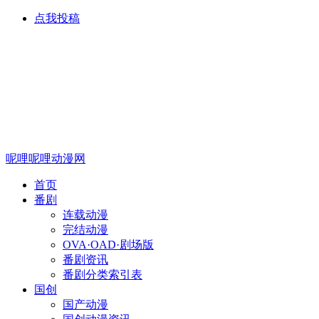
点我投稿
呢哩呢哩动漫网
首页
番剧
连载动漫
完结动漫
OVA·OAD·剧场版
番剧资讯
番剧分类索引表
国创
国产动漫