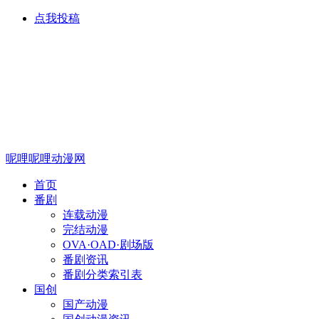
点我投稿
呢哩呢哩动漫网
首页
番剧
连载动漫
完结动漫
OVA·OAD·剧场版
番剧资讯
番剧分类索引表
国创
国产动漫