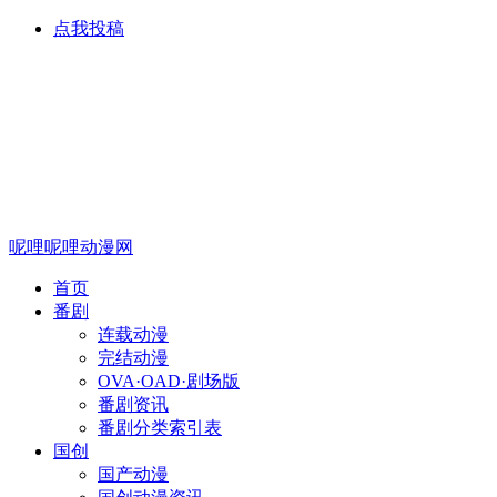
点我投稿
呢哩呢哩动漫网
首页
番剧
连载动漫
完结动漫
OVA·OAD·剧场版
番剧资讯
番剧分类索引表
国创
国产动漫