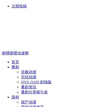
点我投稿
呢哩呢哩动漫网
首页
番剧
连载动漫
完结动漫
OVA·OAD·剧场版
番剧资讯
番剧分类索引表
国创
国产动漫