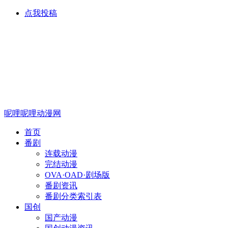
点我投稿
呢哩呢哩动漫网
首页
番剧
连载动漫
完结动漫
OVA·OAD·剧场版
番剧资讯
番剧分类索引表
国创
国产动漫