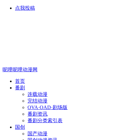
点我投稿
呢哩呢哩动漫网
首页
番剧
连载动漫
完结动漫
OVA·OAD·剧场版
番剧资讯
番剧分类索引表
国创
国产动漫