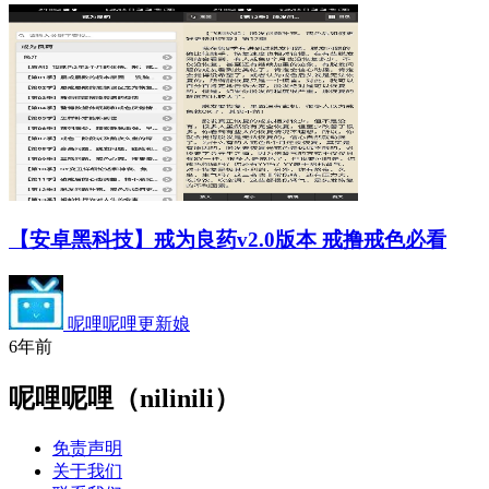
【安卓黑科技】戒为良药v2.0版本 戒撸戒色必看
呢哩呢哩更新娘
6年前
呢哩呢哩（nilinili）
免责声明
关于我们