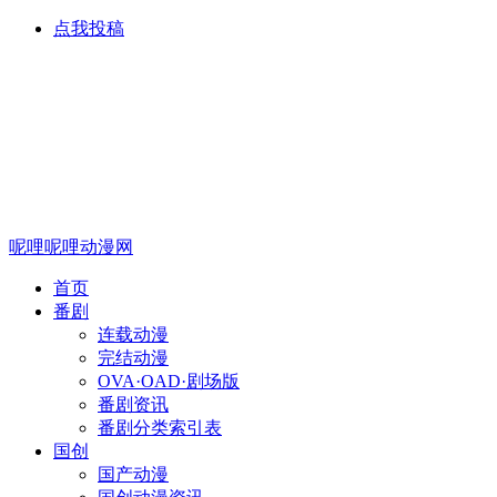
点我投稿
呢哩呢哩动漫网
首页
番剧
连载动漫
完结动漫
OVA·OAD·剧场版
番剧资讯
番剧分类索引表
国创
国产动漫