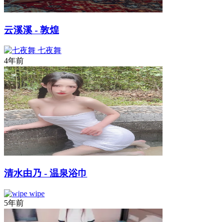
云溪溪 - 敦煌
七夜舞
4年前
清水由乃 - 温泉浴巾
wipe
5年前