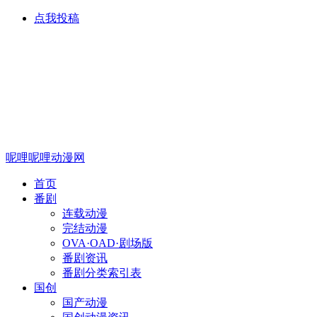
点我投稿
呢哩呢哩动漫网
首页
番剧
连载动漫
完结动漫
OVA·OAD·剧场版
番剧资讯
番剧分类索引表
国创
国产动漫