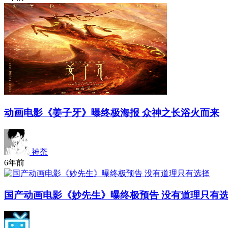
动画电影《姜子牙》曝终极海报 众神之长浴火而来
神荼
6年前
国产动画电影《妙先生》曝终极预告 没有道理只有