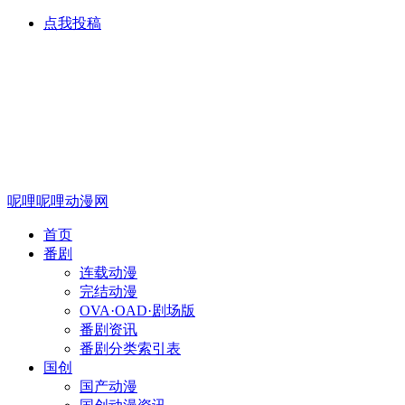
点我投稿
呢哩呢哩动漫网
首页
番剧
连载动漫
完结动漫
OVA·OAD·剧场版
番剧资讯
番剧分类索引表
国创
国产动漫