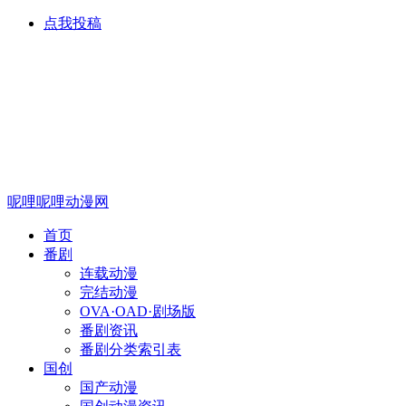
点我投稿
呢哩呢哩动漫网
首页
番剧
连载动漫
完结动漫
OVA·OAD·剧场版
番剧资讯
番剧分类索引表
国创
国产动漫