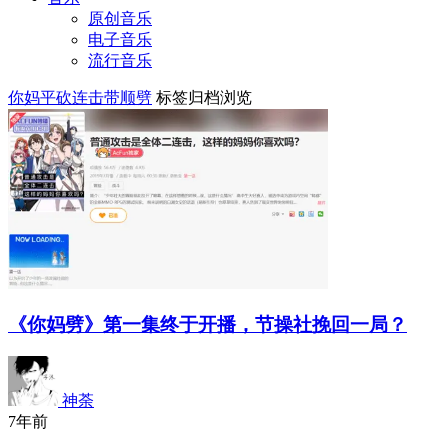
原创音乐
电子音乐
流行音乐
你妈平砍连击带顺劈
标签归档浏览
《你妈劈》第一集终于开播，节操社挽回一局？
神荼
7年前