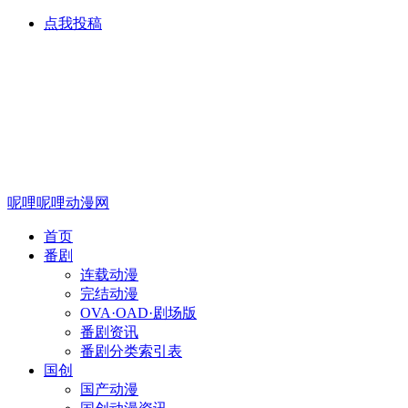
点我投稿
呢哩呢哩动漫网
首页
番剧
连载动漫
完结动漫
OVA·OAD·剧场版
番剧资讯
番剧分类索引表
国创
国产动漫