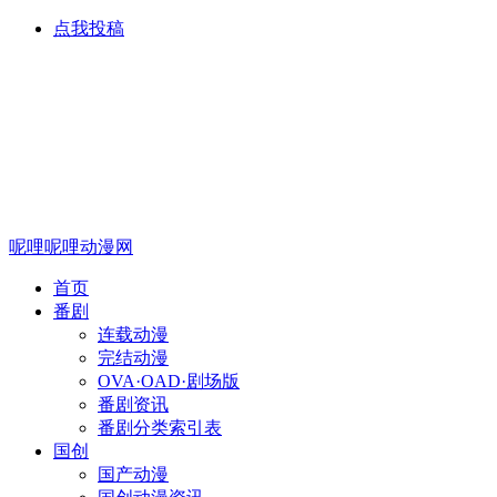
点我投稿
呢哩呢哩动漫网
首页
番剧
连载动漫
完结动漫
OVA·OAD·剧场版
番剧资讯
番剧分类索引表
国创
国产动漫