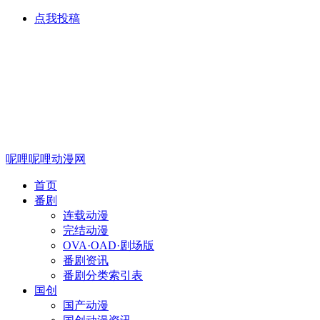
点我投稿
呢哩呢哩动漫网
首页
番剧
连载动漫
完结动漫
OVA·OAD·剧场版
番剧资讯
番剧分类索引表
国创
国产动漫