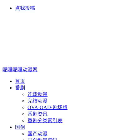
点我投稿
呢哩呢哩动漫网
首页
番剧
连载动漫
完结动漫
OVA·OAD·剧场版
番剧资讯
番剧分类索引表
国创
国产动漫