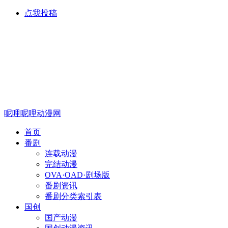
点我投稿
呢哩呢哩动漫网
首页
番剧
连载动漫
完结动漫
OVA·OAD·剧场版
番剧资讯
番剧分类索引表
国创
国产动漫