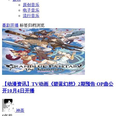
原创音乐
电子音乐
流行音乐
番剧开播
标签归档浏览
【动漫资讯】TV动画《碧蓝幻想》2期预告 OP曲公
开10月4日开播
神荼
6年前