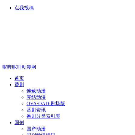
点我投稿
呢哩呢哩动漫网
首页
番剧
连载动漫
完结动漫
OVA·OAD·剧场版
番剧资讯
番剧分类索引表
国创
国产动漫