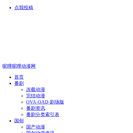
点我投稿
呢哩呢哩动漫网
首页
番剧
连载动漫
完结动漫
OVA·OAD·剧场版
番剧资讯
番剧分类索引表
国创
国产动漫