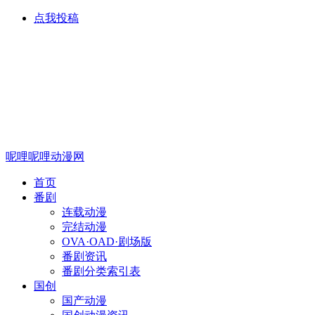
点我投稿
呢哩呢哩动漫网
首页
番剧
连载动漫
完结动漫
OVA·OAD·剧场版
番剧资讯
番剧分类索引表
国创
国产动漫