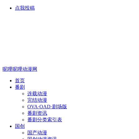
点我投稿
呢哩呢哩动漫网
首页
番剧
连载动漫
完结动漫
OVA·OAD·剧场版
番剧资讯
番剧分类索引表
国创
国产动漫