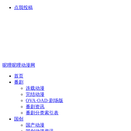
点我投稿
呢哩呢哩动漫网
首页
番剧
连载动漫
完结动漫
OVA·OAD·剧场版
番剧资讯
番剧分类索引表
国创
国产动漫