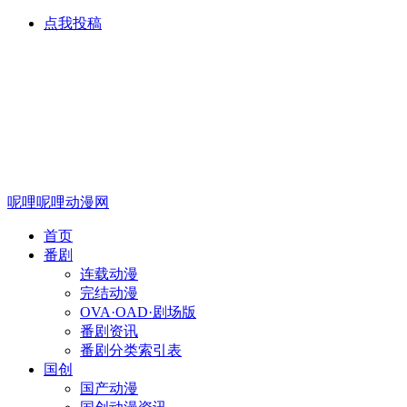
点我投稿
呢哩呢哩动漫网
首页
番剧
连载动漫
完结动漫
OVA·OAD·剧场版
番剧资讯
番剧分类索引表
国创
国产动漫