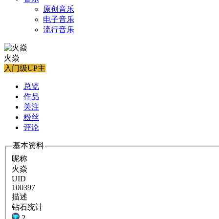
原创音乐
电子音乐
流行音乐
火焱
入门级UP主
总览
作品
关注
粉丝
评论
基本资料
昵称
火焱
UID
100397
描述
钻石统计
2