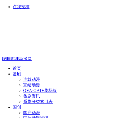
点我投稿
呢哩呢哩动漫网
首页
番剧
连载动漫
完结动漫
OVA·OAD·剧场版
番剧资讯
番剧分类索引表
国创
国产动漫