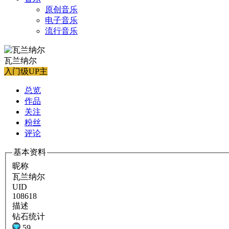
原创音乐
电子音乐
流行音乐
瓦兰纳尔
入门级UP主
总览
作品
关注
粉丝
评论
基本资料
昵称
瓦兰纳尔
UID
108618
描述
钻石统计
59