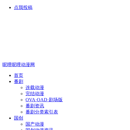
点我投稿
呢哩呢哩动漫网
首页
番剧
连载动漫
完结动漫
OVA·OAD·剧场版
番剧资讯
番剧分类索引表
国创
国产动漫