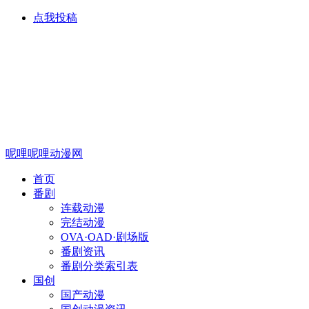
点我投稿
呢哩呢哩动漫网
首页
番剧
连载动漫
完结动漫
OVA·OAD·剧场版
番剧资讯
番剧分类索引表
国创
国产动漫