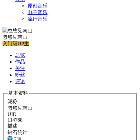
原创音乐
电子音乐
流行音乐
忽悠见南山
入门级UP主
总览
作品
关注
粉丝
评论
基本资料
昵称
忽悠见南山
UID
114768
描述
钻石统计
538