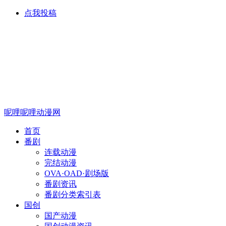
点我投稿
呢哩呢哩动漫网
首页
番剧
连载动漫
完结动漫
OVA·OAD·剧场版
番剧资讯
番剧分类索引表
国创
国产动漫