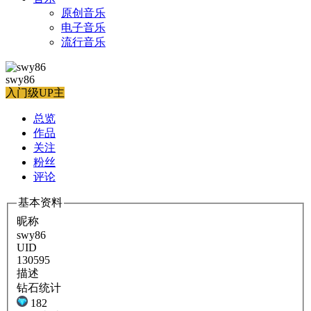
原创音乐
电子音乐
流行音乐
swy86
入门级UP主
总览
作品
关注
粉丝
评论
基本资料
昵称
swy86
UID
130595
描述
钻石统计
182