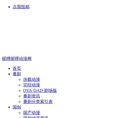
点我投稿
呢哩呢哩动漫网
首页
番剧
连载动漫
完结动漫
OVA·OAD·剧场版
番剧资讯
番剧分类索引表
国创
国产动漫