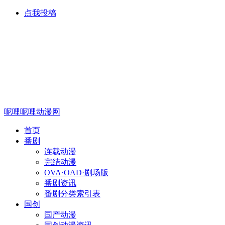
点我投稿
呢哩呢哩动漫网
首页
番剧
连载动漫
完结动漫
OVA·OAD·剧场版
番剧资讯
番剧分类索引表
国创
国产动漫